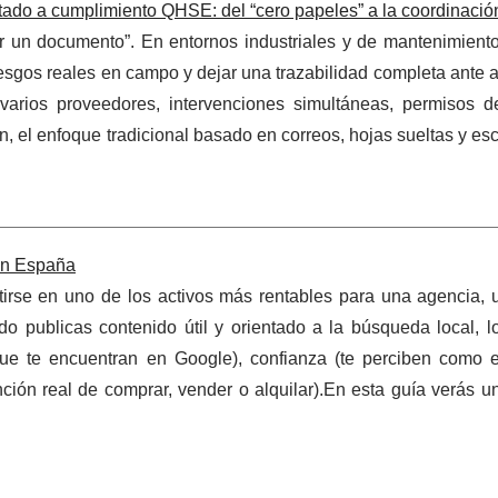
ado a cumplimiento QHSE: del “cero papeles” a la coordinación
r un documento”. En entornos industriales y de mantenimiento
riesgos reales en campo y dejar una trazabilidad completa ante a
varios proveedores, intervenciones simultáneas, permisos de
ón, el enfoque tradicional basado en correos, hojas sueltas y e
 en España
tirse en uno de los activos más rentables para una agencia, 
publicas contenido útil y orientado a la búsqueda local, lo
 que te encuentran en Google), confianza (te perciben como e
nción real de comprar, vender o alquilar).En esta guía verás u