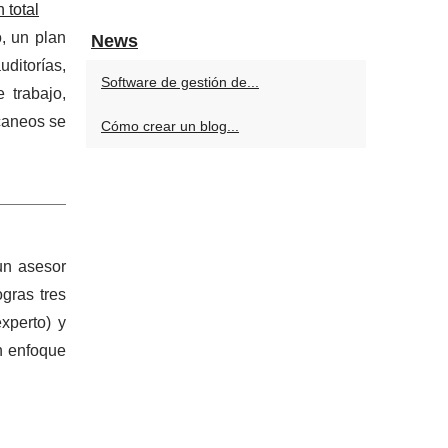
 total
, un plan
News
uditorías,
Software de gestión de...
 trabajo,
scaneos se
Cómo crear un blog...
un asesor
gras tres
xperto) y
n enfoque